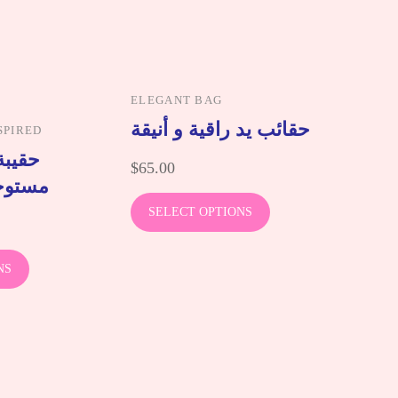
ELEGANT BAG
حقائب يد راقية و أنيقة
SPIRED
حقيبة 
$
65.00
مستوح
SELECT OPTIONS
NS