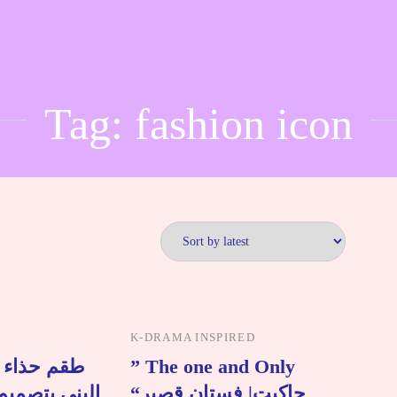
Tag:
fashion icon
K-DRAMA INSPIRED
طقم حذاء و
” The one and Only
“جاكيت| فستان قصير
البني بتصميم