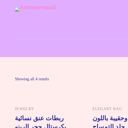
Astrology and Tarot Simple and Clear
Astromermaid
Showing all 4 results
JEWELRY
ELEGANT BAG
حقيبة باللون
ربطات عنق نسائية
 جلد التمساح
بكرستال حجر الرينو