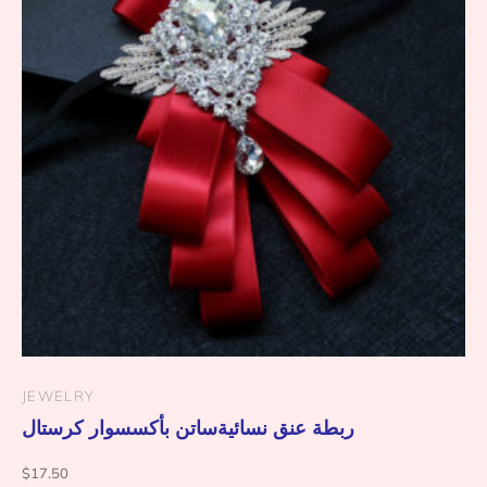
JEWELRY
ربطة عنق نسائيةساتن بأكسسوار كرستال
$
17.50